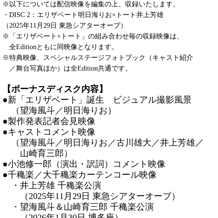
※以下については配信映像を編集の上、収録いたします。
・DISC 2：エリザベート明日海りお×トート井上芳雄
（2025年11月29日 東急シアターオーブ）
※「エリザベート×トート」の組み合わせ毎の収録映像は、
全Editionともに同映像となります。
※特典映像、スペシャルステージフォトブック（キャスト紹介
／舞台写真ほか）は全Edition共通です。
【ボーナスディスク内容】
●新「エリザベート」誕生 ビジュアル撮影風景
（望海風斗／明日海りお）
●製作発表記者会見映像
●キャストコメント映像
（望海風斗／明日海りお／古川雄大／井上芳雄／
山崎育三郎）
●小池修一郎（演出・訳詞）コメント映像
●千穐楽／大千穐楽カーテンコール映像
・井上芳雄 千穐楽公演
（2025年11月29日 東急シアターオーブ）
・望海風斗＆山崎育三郎 千穐楽公演
（2026年1月30日 博多座）