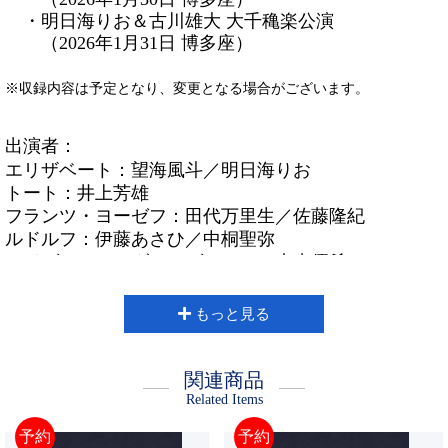
・明日海りお＆古川雄大 大千穐楽公演
（2026年1月31日 博多座）
※収録内容は予定となり、変更となる場合がございます。
出演者：
エリザベート：望海風斗／明日海りお
トート：井上芳雄
フランツ・ヨーゼフ：田代万里生／佐藤隆紀
ルドルフ：伊藤あさひ／中桐聖弥
ルドヴィカ／マダム・ヴォルフ：未来優希
ゾフィ―：涼風真世／香寿たつき
ルイジ・ルキーニ：尾上松也／黒羽麻璃央
もっと見る
ほか
関連商品
Related Items
予約
予約