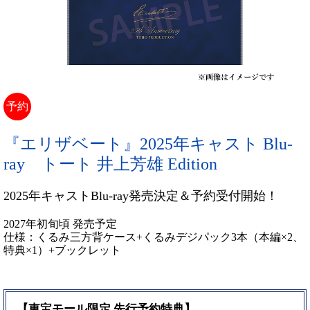
予約
『エリザベート』2025年キャスト Blu-
ray トート 井上芳雄 Edition
2025年キャストBlu-ray発売決定＆予約受付開始！
2027年初旬頃 発売予定
仕様：くるみ三方背ケース+くるみデジパック3本（本編×2、
特典×1）+ブックレット
【東宝モール限定 先行予約特典】