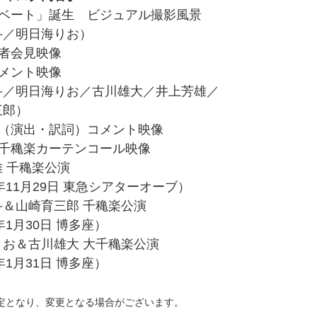
ザベート」誕生 ビジュアル撮影風景
／明日海りお）
記者会見映像
コメント映像
／明日海りお／古川雄大／井上芳雄／
郎）
郎（演出・訳詞）コメント映像
大千穐楽カーテンコール映像
 千穐楽公演
11月29日 東急シアターオーブ）
＆山崎育三郎 千穐楽公演
1月30日 博多座）
お＆古川雄大 大千穐楽公演
1月31日 博多座）
定となり、変更となる場合がございます。