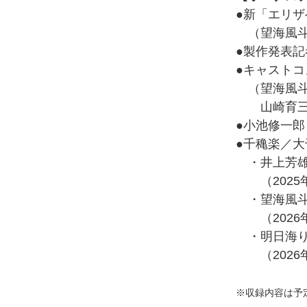
●新「エリ
（望海風斗
●製作発表
●キャスト
（望海風斗
山崎育三
●小池修一
●千穐楽／
・井上芳雄
（2025年
・望海風斗
（2026年
・明日海り
（2026年
※収録内容は予