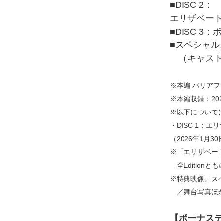
■DISC 2：
エリザベート
■DISC 3
■スペシャ
（キャスト
※本編 バリア
※本編収録：20
※以下について
・DISC 1：
（2026年1月3
※「エリザベー
全Edition
※特典映像、ス
／舞台写真ほか）
【ボーナス