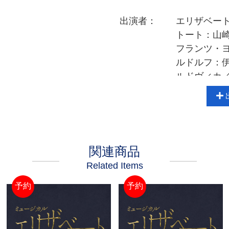
出演者：
エリザベー
トート：山
フランツ・
ルドルフ：
ルドヴィカ
ゾフィ―：
ルイジ・ル
ほか
関連商品
Related Items
予約
予約