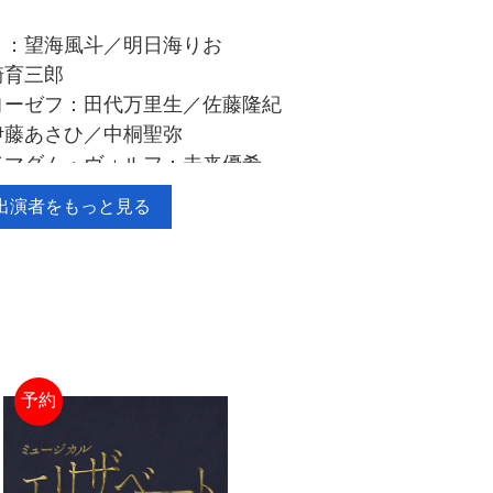
ト：望海風斗／明日海りお
崎育三郎
ヨーゼフ：田代万里生／佐藤隆紀
伊藤あさひ／中桐聖弥
／マダム・ヴォルフ：未来優希
香寿たつき
出演者をもっと見る
キーニ：尾上松也／黒羽麻璃央
予約