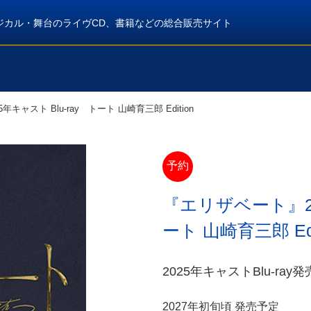
ジカル・舞台のライヴCD、書籍などの総合販売サイト
キャスト Blu-ray トート 山崎育三郎 Edition
予約
『エリザベート』20
ート 山崎育三郎 Edi
2025年キャストBlu-r
2027年初旬頃 発売予定