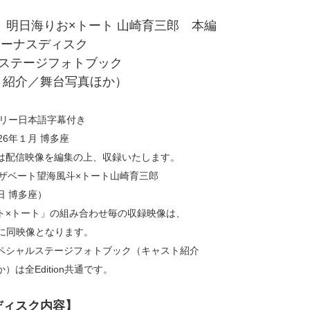
 明日海りお×トート 山崎育三郎 本編
：ボーナスディスク
ルステージフォトブック
紹介／舞台写真ほか）
フリー日本語字幕付き
26年１月 博多座
は配信映像を編集の上、収録いたします。
エリザベート望海風斗×トート山崎育三郎
0日 博多座）
ト×トート」の組み合わせ毎の収録映像は、
ともに同映像となります。
ペシャルステージフォトブック（キャスト紹介
は全Edition共通です。
ディスク内容】