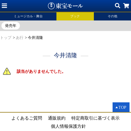
ミュージカル・舞台
ブック
その他
発売年
トップ
>
あ行
>
今井清隆
今井清隆
該当がありませんでした。
TOP
よくあるご質問
通販規約
特定商取引に基づく表示
個人情報保護方針