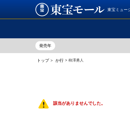
東宝ミュー
発売年
トップ
か行
>
柿澤勇人
>
該当がありませんでした。