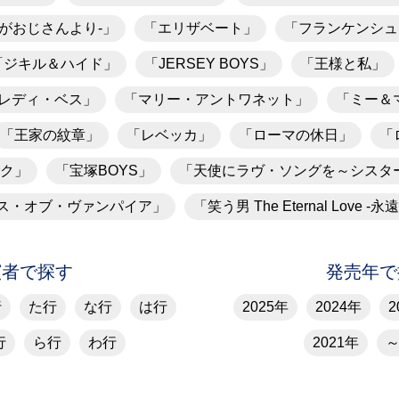
がおじさんより-」
「エリザベート」
「フランケンシュ
「ジキル＆ハイド」
「JERSEY BOYS」
「王様と私」
レディ・ベス」
「マリー・アントワネット」
「ミー＆
「王家の紋章」
「レベッカ」
「ローマの休日」
「
ク」
「宝塚BOYS」
「天使にラヴ・ソングを～シスタ
ス・オブ・ヴァンパイア」
「笑う男 The Eternal Love -
演者で探す
発売年で
行
た行
な行
は行
2025年
2024年
2
行
ら行
わ行
2021年
～